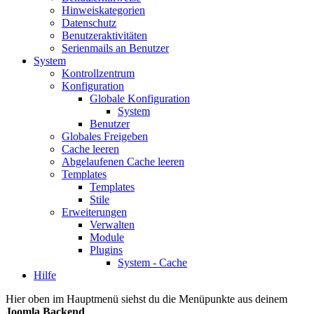
Hinweiskategorien
Datenschutz
Benutzeraktivitäten
Serienmails an Benutzer
System
Kontrollzentrum
Konfiguration
Globale Konfiguration
System
Benutzer
Globales Freigeben
Cache leeren
Abgelaufenen Cache leeren
Templates
Templates
Stile
Erweiterungen
Verwalten
Module
Plugins
System - Cache
Hilfe
Hier oben im Hauptmenü siehst du die Menüpunkte aus deinem
Joomla Backend
.